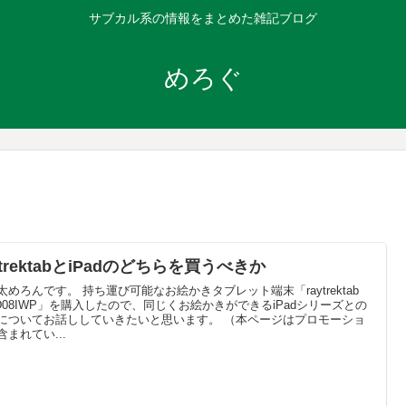
サブカル系の情報をまとめた雑記ブログ
めろぐ
ytrektabとiPadのどちらを買うべきか
太めろんです。 持ち運び可能なお絵かきタブレット端末「raytrektab
-D08IWP」を購入したので、同じくお絵かきができるiPadシリーズとの
についてお話ししていきたいと思います。 （本ページはプロモーショ
含まれてい...