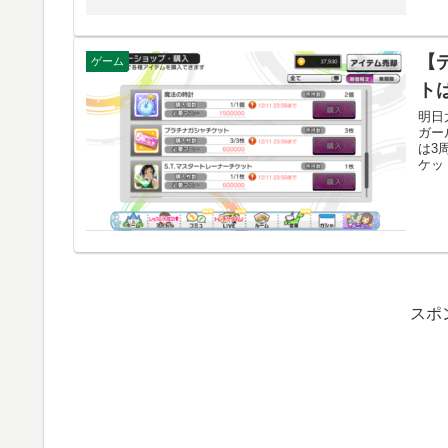
【
ゲーム
ト
明日
ガー
は3
ケッ
スポ