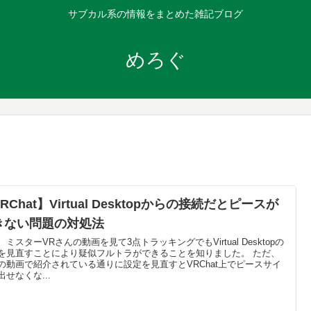
サブカル系の情報をまとめた雑記ブログ
めろぐ
RChat】Virtual Desktopからの接続だとピースが
きない問題の対処法
、ミスターVRさんの動画を見て3点トラッキングでもVirtual Desktopの
を見直すことにより疑似フルトラができることを知りました。 ただ、
の動画で紹介されている通りに設定を見直すとVRChat上でピースサイ
出せなくな...