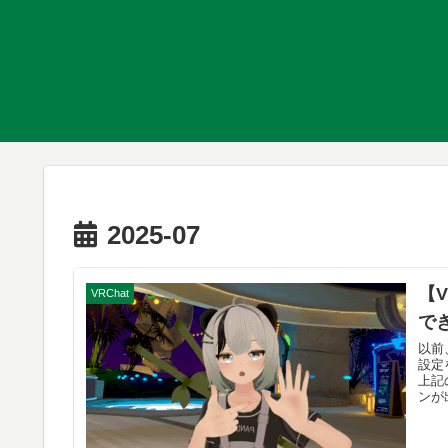
2025-07
【V
VRChat
で
以前
設定
上記
ンが