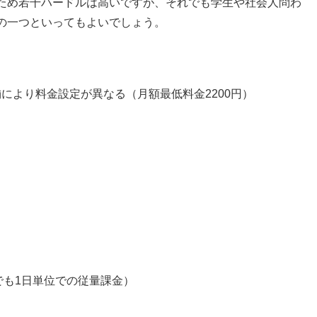
ため若干ハードルは高いですが、それでも学生や社会人問わ
の一つといってもよいでしょう。
舗により料金設定が異なる（月額最低料金2200円）
でも1日単位での従量課金）