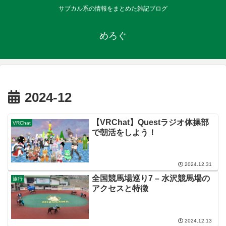
サブカル系の情報をまとめた雑記ブログ
めろぐ
2024-12
【VRChat】Questラジオ体操部
VRChat
で朝活をしよう！
2024.12.31
全国競馬場巡り7 – 水沢競馬場の
旅行
アクセスと特徴
2024.12.13