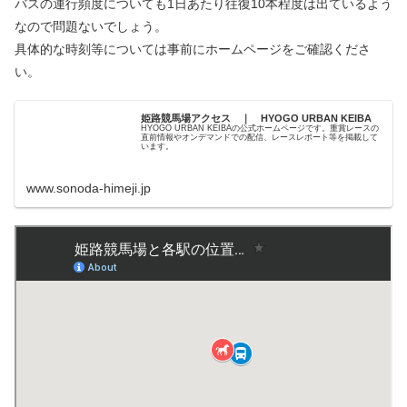
バスの運行頻度についても1日あたり往復10本程度は出ているよう
なので問題ないでしょう。
具体的な時刻等については事前にホームページをご確認くださ
い。
姫路競馬場アクセス ｜ HYOGO URBAN KEIBA
HYOGO URBAN KEIBAの公式ホームページです。重賞レースの
直前情報やオンデマンドでの配信、レースレポート等を掲載して
います。
www.sonoda-himeji.jp