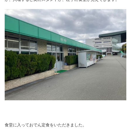
食堂に入っておでん定食をいただきました。