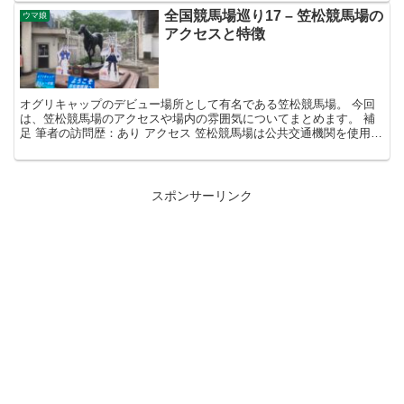
全国競馬場巡り17 – 笠松競馬場の
ウマ娘
アクセスと特徴
オグリキャップのデビュー場所として有名である笠松競馬場。 今回
は、笠松競馬場のアクセスや場内の雰囲気についてまとめます。 補
足 筆者の訪問歴：あり アクセス 笠松競馬場は公共交通機関を使用す
る場合、名鉄の笠松駅が最寄りです。 笠松駅には、名...
スポンサーリンク