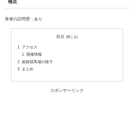
補足
筆者の訪問歴：あり
目次
アクセス
開催情報
姫路競馬場の様子
まとめ
スポンサーリンク